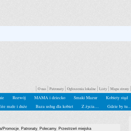
O nas
Patronaty
Ogłoszenia lokalne
Listy
Mapa strony
nie
Rozwój
MAMA i dziecko
Smaki Mazur
Kobiety stąd
óże małe i duże
Baza usług dla kobiet
Z życia…
Gdzie by tu
a/Promocje
,
Patronaty
,
Polecamy
,
Przestrzeń miejska