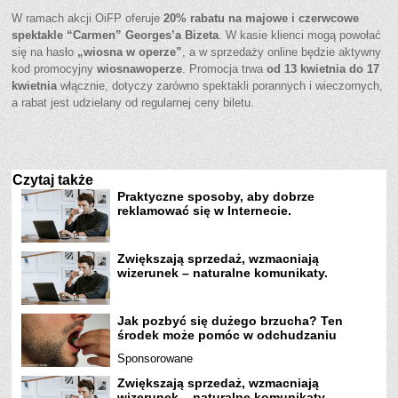
W ramach akcji OiFP oferuje
20% rabatu na majowe i czerwcowe
spektakle “Carmen” Georges’a Bizeta
. W kasie klienci mogą powołać
się na hasło
„wiosna w operze”
, a w sprzedaży online będzie aktywny
kod promocyjny
wiosnawoperze
. Promocja trwa
od 13 kwietnia do 17
kwietnia
włącznie, dotyczy zarówno spektakli porannych i wieczornych,
a rabat jest udzielany od regularnej ceny biletu.
Czytaj także
Praktyczne sposoby, aby dobrze
reklamować się w Internecie.
Zwiększają sprzedaż, wzmacniają
wizerunek – naturalne komunikaty.
Jak pozbyć się dużego brzucha? Ten
środek może pomóc w odchudzaniu
Sponsorowane
Zwiększają sprzedaż, wzmacniają
wizerunek – naturalne komunikaty.