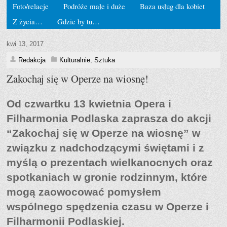
Foto/relacje
Podróże małe i duże
Baza usług dla kobiet
Z życia…
Gdzie by tu…
kwi 13, 2017
Redakcja
Kulturalnie
,
Sztuka
Zakochaj się w Operze na wiosnę!
Od czwartku 13 kwietnia Opera i
Filharmonia Podlaska zaprasza do akcji
“
Zakochaj się w Operze na wiosnę
” w
związku z nadchodzącymi świętami i z
myślą o prezentach wielkanocnych oraz
spotkaniach w gronie rodzinnym, które
mogą zaowocować pomysłem
wspólnego spędzenia czasu w Operze i
Filharmonii Podlaskiej.