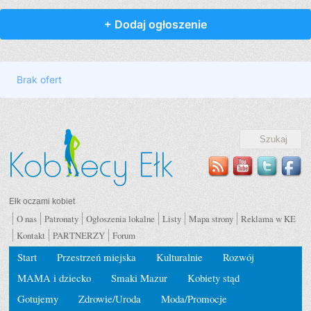
Ełk oczami kobiet
O nas
Patronaty
Ogłoszenia lokalne
Listy
Mapa strony
Reklama w KE
Kontakt
PARTNERZY
Forum
Start
Przestrzeń miejska
Kulturalnie
Rozwój
MAMA i dziecko
Smaki Mazur
Kobiety stąd
Gotujemy
Zdrowie/Uroda
Moda/Promocje