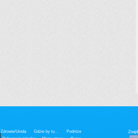
Zdrowie/Uroda
Gdzie by tu…
Podróże
Znajd