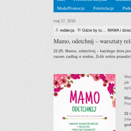
Moda/Promocje
Foto/relacje
Podr
maj 17, 2016
redakcja
Gdzie by tu...
,
MAMA i dzie
Mamo, odetchnij – warsztaty re
22.05. Mamo, odetchnij – każdego dnia jest
razem zadbaj o siebie. Zrób sobie prawdzi
Weź
jak
wyś
War
Pro
22 
(nie
god