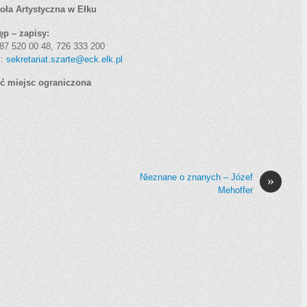
oła Artystyczna w Ełku
ęp – zapisy:
. 87 520 00 48, 726 333 200
l:
sekretariat.szarte@eck.elk.pl
ść miejsc ograniczona
Nieznane o znanych – Józef
»
Mehoffer