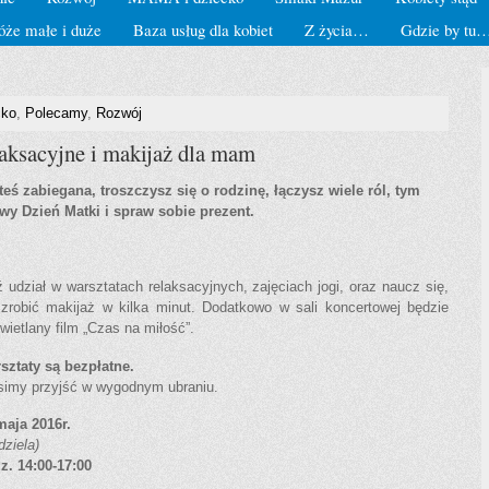
óże małe i duże
Baza usług dla kobiet
Z życia…
Gdzie by tu
cko
,
Polecamy
,
Rozwój
laksacyjne i makijaż dla mam
eś zabiegana, troszczysz się o rodzinę, łączysz wiele ról, tym
wy Dzień Matki i spraw sobie prezent.
 udział w warsztatach relaksacyjnych, zajęciach jogi, oraz naucz się,
 zrobić makijaż w kilka minut. Dodatkowo w sali koncertowej będzie
wietlany film „Czas na miłość”.
sztaty są bezpłatne.
simy przyjść w wygodnym ubraniu.
maja 2016r.
dziela)
z. 14:00-17:00