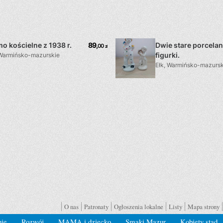
O nas
Patronaty
Ogłoszenia lokalne
Listy
Mapa strony
nie
Rozwój
MAMA i dziecko
Smaki Mazur
Kobiety stąd