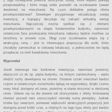
Z tego rozwiązania powinny skorzystać osoby, które dopiero planują
przeprowadzkę i które mogą sobie pozwolić na oczekiwanie (nawet
dwuletnie) na mieszkanie. Na czym dokładnie polega oferta
przedsprzedażowa? Deweloper przygotowuje wizualizację swojej
inwestycji, a kupujący decyduje się zakupić wirtualną wersję
mieszkania. Najczęściej można spotkać się z ofertami
przedsprzedażowymi na etapie fundamentów budynku, natomiast
ostateczna faza przekazania mieszkania nabywcy będzie możliwa za
określony w umowie czas. Długi czas oczekiwania wiąże się z
atrakcyjną ceną – jest to interesująca propozycja dla osób, które
chciałyby zamieszkać w ciekawej lokalizacji, a jednocześnie nie będą
przepłacać za metr kwadratowy mieszkania.
Wyprzedaż
Jeżeli interesuje nas konkretna inwestycja, natomiast jesteśmy
elastyczni co do np. piętra budynku, na którym zamieszkamy – warto
śledzić ruchy dewelopera na stronie. Ostatnie sztuki mieszkań bardzo
często w ostatecznym rozrachunku lądują na wyprzedaży, dzięki czemu
nowy lokal, dostępny od zaraz, jesteśmy w stanie otrzymać w obniżonej
cenie. Udanie się na dni otwarte lub skorzystanie z oferty limitowanej
również pozwoli nam zaoszczędzić niemałą sumę pieniędzy. Jednak
trzeba być uważnym, ponieważ większość atrakcyjnych propozycji jest
dostępna przed krótki czas, a chętnych na tego typu oferty jest bardzo