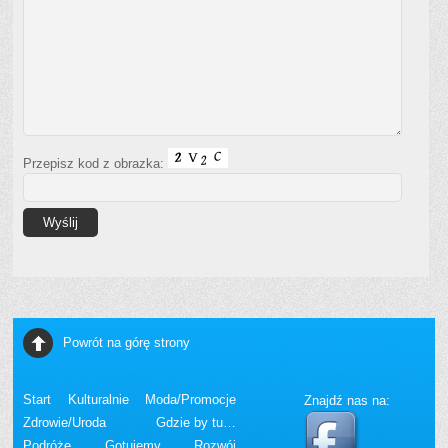
Przepisz kod z obrazka:
Powrót na górę strony
Start
Kulturalnie
Moda/Promocje
Znajdź nas na:
Zdrowie/Uroda
Gdzie by tu…
Podróże
Gotujemy
Rozwój