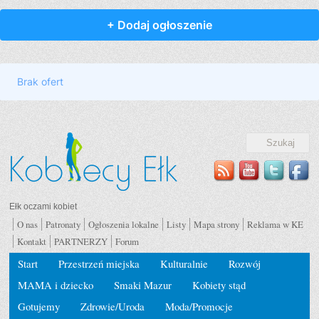
Ełk oczami kobiet
O nas
Patronaty
Ogłoszenia lokalne
Listy
Mapa strony
Reklama w KE
Kontakt
PARTNERZY
Forum
Start
Przestrzeń miejska
Kulturalnie
Rozwój
MAMA i dziecko
Smaki Mazur
Kobiety stąd
Gotujemy
Zdrowie/Uroda
Moda/Promocje