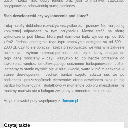
dużo. Trzeba mieć dobry refleks oraz jeśli to możliwe, zawczasu
przygotowaną odpowiednią sumę pieniędzy.
Stan deweloperski czy wykończenie pod klucz?
Tutaj należy dokładnie rozważyć wszystkie za i przeciw. Nie ma jednej
konkretnej odpowiedzi w tym przypadku. Można trafić na ofertę
wykończenia pod klucz, która jest darmowa bądź wynosi np. do 100
zł/m2. Jednak przeciętnie tego typu propozycje dostępne są od 300 –
2000 zł. Czy to się opłaca? Trzeba przeprowadzić we własnym zakresie
obliczenia – wybrać interesujące nas meble, płytki, farby, dodając do
tego cenę robocizny – czyli wszystko to, co będzie potrzebne do
stworzenia wnętrza umożliwiającego codzienne funkcjonowanie. Jeżeli
jesteśmy w stanie wyrobić się w niżej kwocie, warto kupić mieszkanie w
stanie deweloperskim. Jednak bardzo często zdarza się, że po
podliczeniu poszczególnych elementów, oferta dewelopera okazuje się
bardzo konkurencyjna i dodatkowo w momencie odbioru mieszkania nie
musimy martwić się o bałagan związany z remontem mieszkania.
Artykuł powstał przy współpracy z
Ronson.pl
Czytaj także